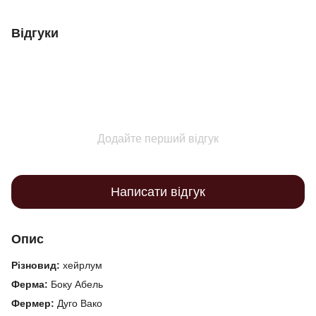
Відгуки
Додайте перший відгук
Написати відгук
Опис
Різновид:
хейрлум
Ферма:
Боку Абель
Фермер:
Дуго Вако